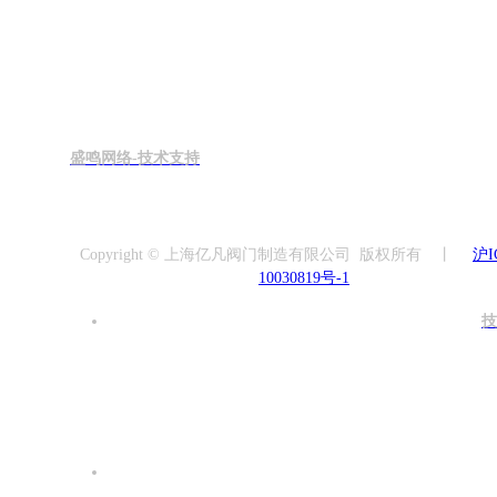
盛鸣网络-技术支持
Copyright © 上海亿凡阀门制造有限公司 版权所有 丨
沪I
10030819号-1
技