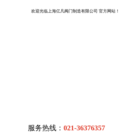
欢迎光临上海亿凡阀门制造有限公司 官方网站！
服务热线：
021-36376357