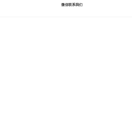
微信联系我们